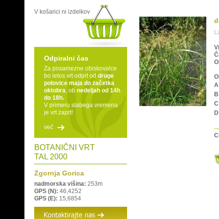
V košarici ni izdelkov
d
L
V
Č
Odpiralni čas
O
Za posamezne obiskovalce
bo letos vrt odprt od
druge
O
polovice maja do začetka
A
oktobra
, ob
nedeljah od 14h
B
do 18h.
C
V primeru slabega vremena
je vrt zaprt!
D
več
C
BOTANIČNI VRT
TAL 2000
Zgornja Gorica
nadmorska višina:
253m
GPS (N):
46,4252
GPS (E):
15,6854