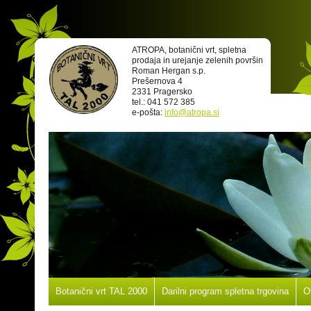
ATROPA, botanični vrt, spletna
prodaja in urejanje zelenih površin
Roman Hergan s.p.
Prešernova 4
2331 Pragersko
tel.: 041 572 385
e-pošta:
info@atropa.si
Botanični vrt TAL 2000
Darilni program spletna trgovina
O