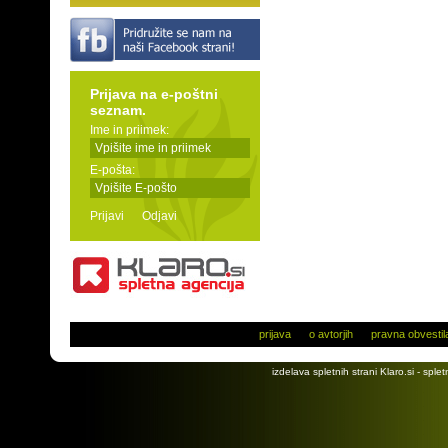
Prijava na e-poštni
seznam.
Ime in priimek:
E-pošta:
Prijavi
Odjavi
prijava
o avtorjih
pravna obvestil
izdelava spletnih strani
Klaro.si
-
splet